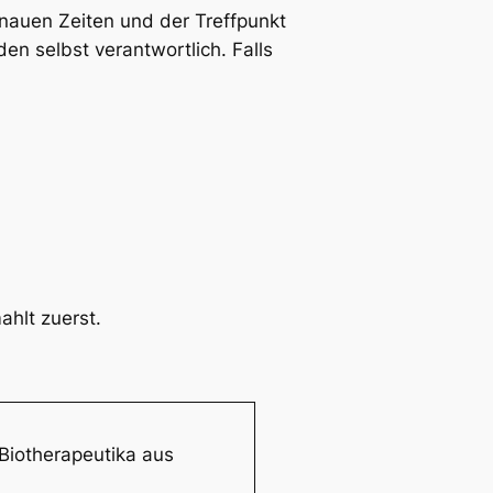
e
enauen Zeiten und der Treffpunkt
n
en selbst verantwortlich. Falls
ahlt zuerst.
 Biotherapeutika aus